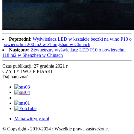
Poprzedni:
Wyświetlacz LED w kształcie beczki na wino P10 o
powierzchni 200 m2 w Zhongshan w Chinach
Następny:
Zewnętrzny wyświetlacz LED P10 o powierzchni
118 m2 w Shenzhen w Chinach
Czas publikacji: 27 grudnia 2021 r
CZY TY
TWOJE PIASKI
Daj nam znać
Mapa witryny.xml
© Copyright - 2010-2024 : Wszelkie prawa zastrzeżone.