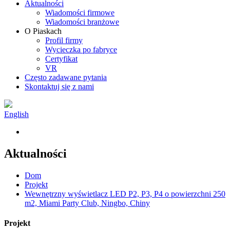
Aktualności
Wiadomości firmowe
Wiadomości branżowe
O Piaskach
Profil firmy
Wycieczka po fabryce
Certyfikat
VR
Często zadawane pytania
Skontaktuj się z nami
English
Aktualności
Dom
Projekt
Wewnętrzny wyświetlacz LED P2, P3, P4 o powierzchni 250
m2, Miami Party Club, Ningbo, Chiny
Projekt