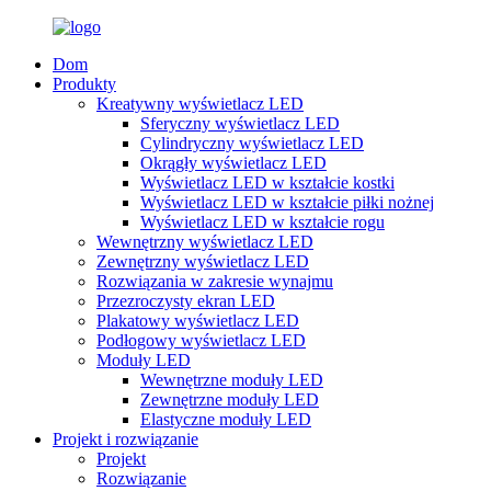
Dom
Produkty
Kreatywny wyświetlacz LED
Sferyczny wyświetlacz LED
Cylindryczny wyświetlacz LED
Okrągły wyświetlacz LED
Wyświetlacz LED w kształcie kostki
Wyświetlacz LED w kształcie piłki nożnej
Wyświetlacz LED w kształcie rogu
Wewnętrzny wyświetlacz LED
Zewnętrzny wyświetlacz LED
Rozwiązania w zakresie wynajmu
Przezroczysty ekran LED
Plakatowy wyświetlacz LED
Podłogowy wyświetlacz LED
Moduły LED
Wewnętrzne moduły LED
Zewnętrzne moduły LED
Elastyczne moduły LED
Projekt i rozwiązanie
Projekt
Rozwiązanie