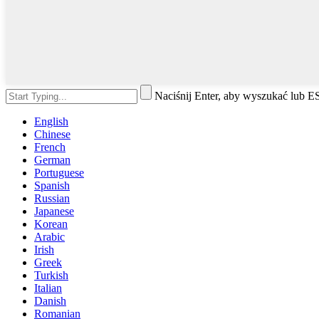
Naciśnij Enter, aby wyszukać lub 
English
Chinese
French
German
Portuguese
Spanish
Russian
Japanese
Korean
Arabic
Irish
Greek
Turkish
Italian
Danish
Romanian