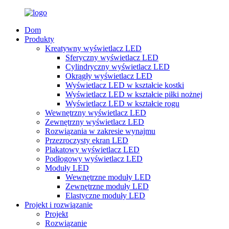
Dom
Produkty
Kreatywny wyświetlacz LED
Sferyczny wyświetlacz LED
Cylindryczny wyświetlacz LED
Okrągły wyświetlacz LED
Wyświetlacz LED w kształcie kostki
Wyświetlacz LED w kształcie piłki nożnej
Wyświetlacz LED w kształcie rogu
Wewnętrzny wyświetlacz LED
Zewnętrzny wyświetlacz LED
Rozwiązania w zakresie wynajmu
Przezroczysty ekran LED
Plakatowy wyświetlacz LED
Podłogowy wyświetlacz LED
Moduły LED
Wewnętrzne moduły LED
Zewnętrzne moduły LED
Elastyczne moduły LED
Projekt i rozwiązanie
Projekt
Rozwiązanie