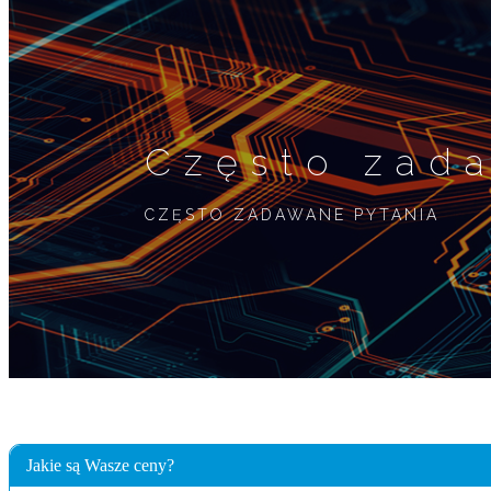
Często zad
CZĘSTO ZADAWANE PYTANIA
Jakie są Wasze ceny?