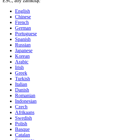
ESC, aby zamknąć
English
Chinese
French
German
Portuguese
Spanish
Russian
Japanese
Korean
Arabic
Irish
Greek
Turkish
Italian
Danish
Romanian
Indonesian
Czech
Afrikaans
Swedish
Polish
Basque
Catalan