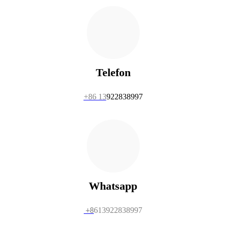
Telefon
+86 13
922838997
Whatsapp
613922838997
+8