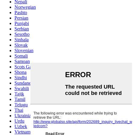
Nepali
Norwegian
Pashto
Persian
Punjabi
Serbian
Sesotho
Sinhala
Slovak
Slovenian
Somali
Samoan
Scots Gaelic
Shona
Sindhi
Sundanese
Swahili
Tajik
Tamil
Telugu
Thai
Ukrainian
Urdu
Uzbek
Vietnamese