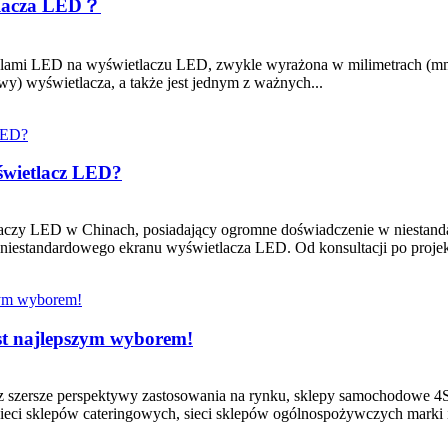
tlacza LED？
elami LED na wyświetlaczu LED, zwykle wyrażona w milimetrach (mm)
wy) wyświetlacza, a także jest jednym z ważnych...
świetlacz LED?
aczy LED w Chinach, posiadający ogromne doświadczenie w niestanda
 niestandardowego ekranu wyświetlacza LED. Od konsultacji po proje
st najlepszym wyborem!
zersze perspektywy zastosowania na rynku, sklepy samochodowe 4S, 
eci sklepów cateringowych, sieci sklepów ogólnospożywczych marki i