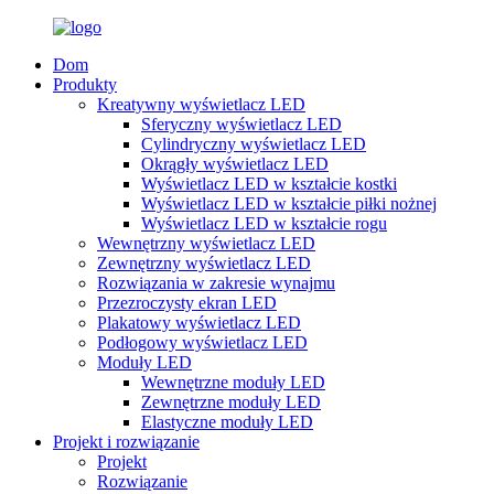
Dom
Produkty
Kreatywny wyświetlacz LED
Sferyczny wyświetlacz LED
Cylindryczny wyświetlacz LED
Okrągły wyświetlacz LED
Wyświetlacz LED w kształcie kostki
Wyświetlacz LED w kształcie piłki nożnej
Wyświetlacz LED w kształcie rogu
Wewnętrzny wyświetlacz LED
Zewnętrzny wyświetlacz LED
Rozwiązania w zakresie wynajmu
Przezroczysty ekran LED
Plakatowy wyświetlacz LED
Podłogowy wyświetlacz LED
Moduły LED
Wewnętrzne moduły LED
Zewnętrzne moduły LED
Elastyczne moduły LED
Projekt i rozwiązanie
Projekt
Rozwiązanie