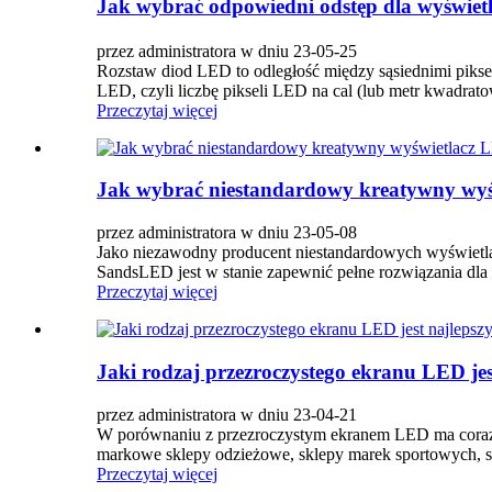
Jak wybrać odpowiedni odstęp dla wyświe
przez administratora w dniu 23-05-25
Rozstaw diod LED to odległość między sąsiednimi piks
LED, czyli liczbę pikseli LED na cal (lub metr kwadrato
Przeczytaj więcej
Jak wybrać niestandardowy kreatywny wy
przez administratora w dniu 23-05-08
Jako niezawodny producent niestandardowych wyświetl
SandsLED jest w stanie zapewnić pełne rozwiązania dla
Przeczytaj więcej
Jaki rodzaj przezroczystego ekranu LED je
przez administratora w dniu 23-04-21
W porównaniu z przezroczystym ekranem LED ma coraz s
markowe sklepy odzieżowe, sklepy marek sportowych, si
Przeczytaj więcej