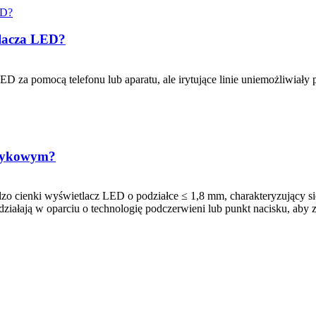
etlacza LED?
ED za pomocą telefonu lub aparatu, ale irytujące linie uniemożliwiały 
otykowym?
o cienki wyświetlacz LED o podziałce ≤ 1,8 mm, charakteryzujący się
działają w oparciu o technologię podczerwieni lub punkt nacisku, aby 