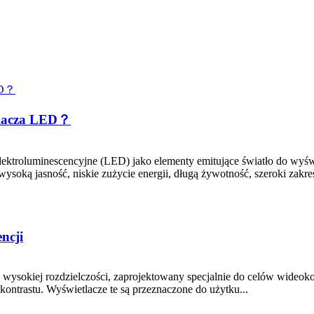
etlacza LED？
ktroluminescencyjne (LED) jako elementy emitujące światło do wyświet
soką jasność, niskie zużycie energii, długą żywotność, szeroki zakres
ncji
wysokiej rozdzielczości, zaprojektowany specjalnie do celów wideoko
kontrastu. Wyświetlacze te są przeznaczone do użytku...