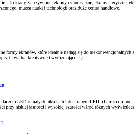
takie jak ekrany zakrzywione, ekrany cylindryczne, ekrany sferyczne, 
rzennego, muzea nauki i technologii oraz duże centra handlowe.
e formy ekranów, które idealnie nadają się do niekonwencjonalnych 
apez i kwadrat kreatywne i wyróżniające się...
ce
tlaczem LED o małych pikselach lub ekranem LED o bardzo drobnej po
i przy niskiej jasności i wysokiej szarości wśród różnych wyświetlacz