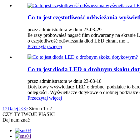
Co to jest częstotliwość odświeżania wyświ
przez administratora w dniu 23-03-29
Ile razy próbowałeś nagrać film odtwarzany na ekranie L
o częstotliwość odświeżania diod LED ekran, mo...
Przeczytaj więcej
Co to jest dioda LED o drobnym skoku d
przez administratora w dniu 23-03-18
Dotykowy wyświetlacz LED o drobnej podziałce to bardz
odległości. Wyświetlacze dotykowe o drobnej podziałce 
Przeczytaj więcej
1
2
Dalej >
>>
Strona 1 / 2
CZY TY
TWOJE PIASKI
Daj nam znać