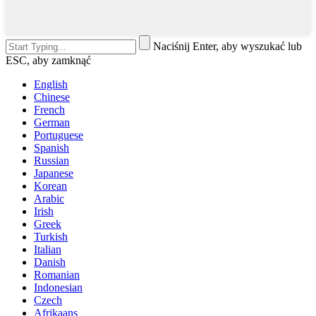
Naciśnij Enter, aby wyszukać lub
ESC, aby zamknąć
English
Chinese
French
German
Portuguese
Spanish
Russian
Japanese
Korean
Arabic
Irish
Greek
Turkish
Italian
Danish
Romanian
Indonesian
Czech
Afrikaans