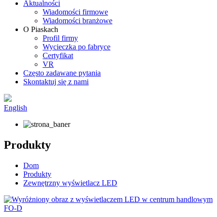
Aktualności
Wiadomości firmowe
Wiadomości branżowe
O Piaskach
Profil firmy
Wycieczka po fabryce
Certyfikat
VR
Często zadawane pytania
Skontaktuj się z nami
English
Produkty
Dom
Produkty
Zewnętrzny wyświetlacz LED