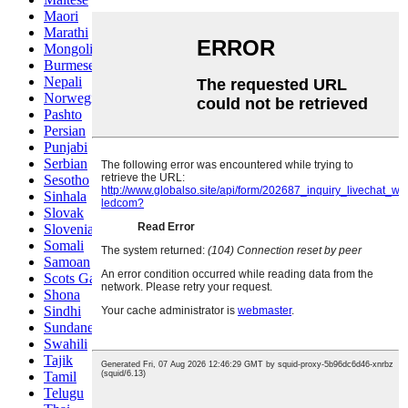
Maori
Marathi
Mongolian
Burmese
Nepali
Norwegian
Pashto
Persian
Punjabi
Serbian
Sesotho
Sinhala
Slovak
Slovenian
Somali
Samoan
Scots Gaelic
Shona
Sindhi
Sundanese
Swahili
Tajik
Tamil
Telugu